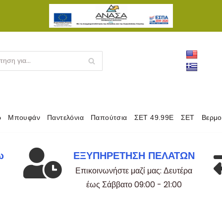
maskroomclothing.info@gmail.com
+30
ρ
Μπουφάν
Παντελόνια
Παπούτσια
ΣΕΤ 49.99Ε
ΣΕΤ
Βερμο
ω
ΕΞΥΠΗΡΕΤΗΣΗ ΠΕΛΑΤΩΝ
Επικοινωνήστε μαζί μας: Δευτέρα
έως Σάββατο 09:00 - 21:00