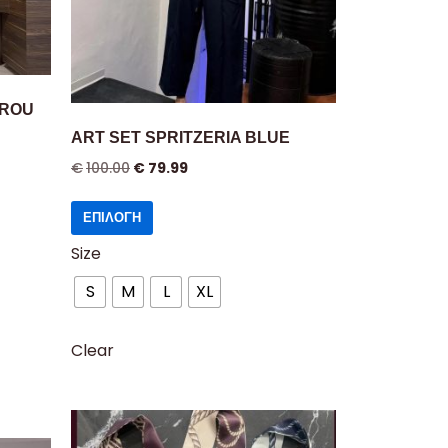
KROU
ART SET SPRITZERIA BLUE
€
100.00
€
79.99
ΕΠΙΛΟΓΉ
Size
S
M
L
XL
Clear