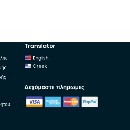
Translator
λής
English
Greek
μής
λής
Δεχόμαστε πληρωμές
ρήτου