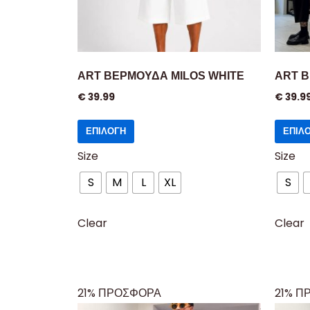
ART ΒΕΡΜΟΥΔΑ MILOS WHITE
ART 
€
39.99
€
39.9
ΕΠΙΛΟΓΉ
ΕΠΙΛ
Size
Size
S
M
L
XL
S
Clear
Clear
21% ΠΡΟΣΦΟΡΑ
21% Π