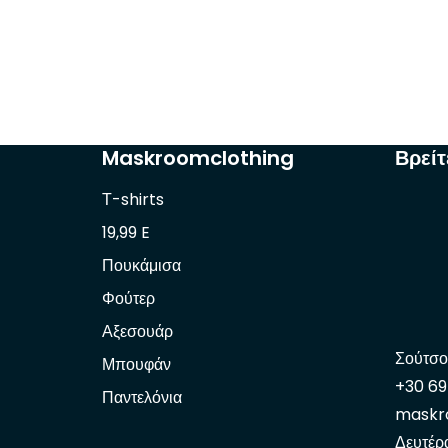
Maskroomclothing
Βρείτ
Τ-shirts
19,99 E
Πουκάμισα
Φούτερ
Αξεσουάρ
Σούτσο
Μπουφάν
+30 6
Παντελόνια
maskr
Δευτέρ