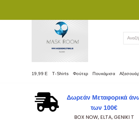
Μεταπηδήστε
στο
περιεχόμενο
19,99 E
Τ-Shirts
Φούτερ
Πουκάμισα
Αξεσουά
Δωρεάν Μεταφορικά άν
των 100€
BOX NOW, ELTA, GENIKI T