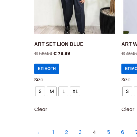
ART SET LION BLUE
ART 
€
100.00
€
79.99
€
40.0
ΕΠΙΛΟΓΉ
ΕΠΙΛ
Size
Size
S
M
L
XL
S
Clear
Clear
←
1
2
3
4
5
6