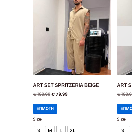
ART SET SPRITZERIA BEIGE
ART S
€
100.00
€
79.99
€
100.
ΕΠΙΛΟΓΉ
ΕΠΙΛ
Size
Size
S
M
L
XL
S