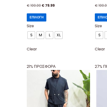
€
100.00
€
79.99
€
100.
ΕΠΙΛΟΓΉ
ΕΠΙΛ
Size
Size
S
M
L
XL
S
Clear
Clear
21% ΠΡΟΣΦΟΡΑ
27% 