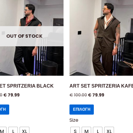
OUT OF STOCK
ET SPRITZERIA BLACK
ART SET SPRITZERIA KAF
00
€
79.99
€
100.00
€
79.99
ΟΓΉ
ΕΠΙΛΟΓΉ
Size
M
L
XL
S
M
L
XL