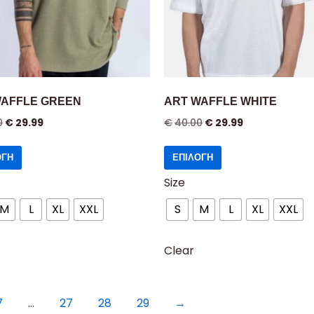
WAFFLE GREEN
ART WAFFLE WHITE
0
€
29.99
€
40.00
€
29.99
ΟΓΉ
ΕΠΙΛΟΓΉ
Size
M
L
XL
XXL
S
M
L
XL
XXL
Clear
7
…
27
28
29
→