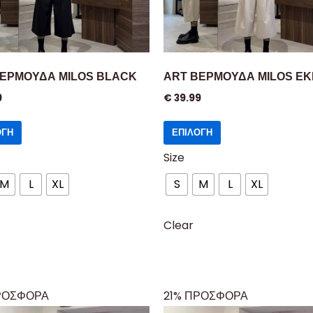
ΒΕΡΜΟΥΔΑ MILOS BLACK
ART ΒΕΡΜΟΥΔΑ MILOS E
9
€
39.99
ΟΓΉ
ΕΠΙΛΟΓΉ
Size
M
L
XL
S
M
L
XL
Clear
ΡΟΣΦΟΡΑ
21% ΠΡΟΣΦΟΡΑ