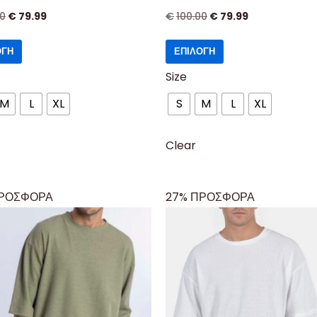
00
€
79.99
€
100.00
€
79.99
ΟΓΉ
ΕΠΙΛΟΓΉ
Size
M
L
XL
S
M
L
XL
Clear
ΠΡΟΣΦΟΡΑ
27% ΠΡΟΣΦΟΡΑ