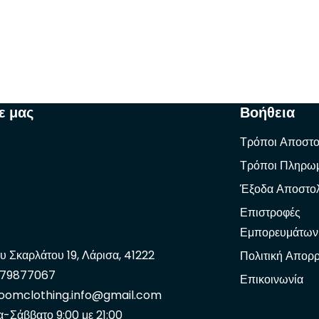
ε μας
Βοήθεια
Τρόποι Αποστο
Τρόποι Πληρω
Έξοδα Αποστο
Επιστροφές
Εμπορευμάτων
υ Σκαρλάτου 19, Λάρισα, 41222
Πολιτική Απορ
979877067
Επικοινωνία
oomclothing.info@gmail.com
α-Σάββατο 9:00 με 21:00