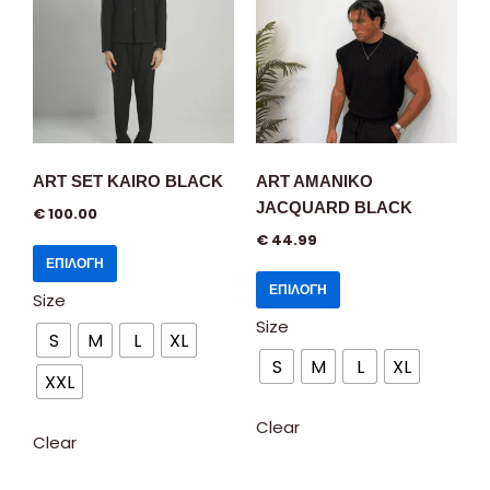
ART SET KAIRO BLACK
ART AMANIKO
JACQUARD BLACK
€
100.00
€
44.99
ΕΠΙΛΟΓΉ
ΕΠΙΛΟΓΉ
Size
Size
S
M
L
XL
S
M
L
XL
XXL
Clear
Clear