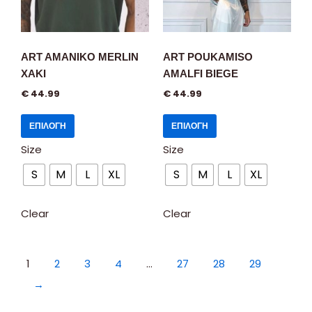
ART AMANIKO MERLIN
ART POUKAMISO
XAKI
AMALFI BIEGE
€
44.99
€
44.99
ΕΠΙΛΟΓΉ
ΕΠΙΛΟΓΉ
Size
Size
S
M
L
XL
S
M
L
XL
Clear
Clear
1
2
3
4
…
27
28
29
→