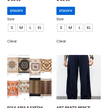
ΕΠΙΛΟΓΉ
ΕΠΙΛΟΓΉ
Size
Size
S
M
L
XL
S
M
L
XL
Clear
Clear
FOULARIA 8 SXEDIA
ART PANTS PENCE