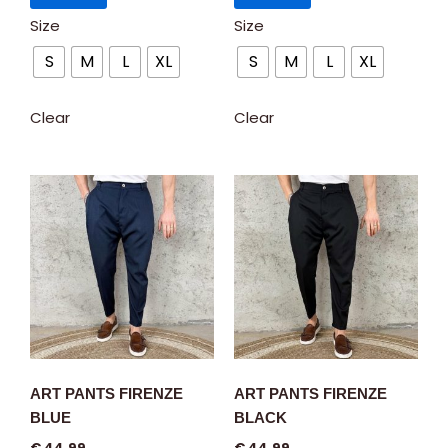
Size
Size
S
M
L
XL
S
M
L
XL
Clear
Clear
ART PANTS FIRENZE
ART PANTS FIRENZE
BLUE
BLACK
€
44.99
€
44.99