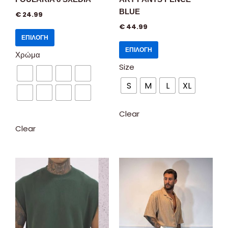
BLUE
€
24.99
€
44.99
ΕΠΙΛΟΓΉ
ΕΠΙΛΟΓΉ
Χρώμα
Size
S
M
L
XL
Clear
Clear