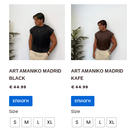
ART AMANIKO MADRID
ART AMANIKO MADRID
BLACK
KAFE
€
44.99
€
44.99
ΕΠΙΛΟΓΉ
ΕΠΙΛΟΓΉ
Size
Size
S
M
L
XL
S
M
L
XL