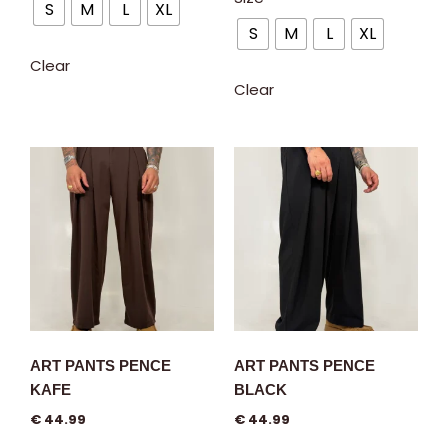
S
M
L
XL
S
M
L
XL
Clear
Clear
ART PANTS PENCE
ART PANTS PENCE
KAFE
BLACK
€
44.99
€
44.99