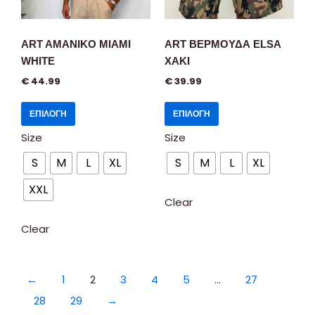
ART AMANIKO MIAMI
ART ΒΕΡΜΟΥΔΑ ELSA
WHITE
XAKI
€
44.99
€
39.99
ΕΠΙΛΟΓΉ
ΕΠΙΛΟΓΉ
Size
Size
S
M
L
XL
S
M
L
XL
XXL
Clear
Clear
←
1
2
3
4
5
…
27
28
29
→