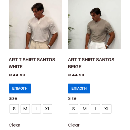
ART T-SHIRT SANTOS
ART T-SHIRT SANTOS
WHITE
BEIGE
€
44.99
€
44.99
ΕΠΙΛΟΓΉ
ΕΠΙΛΟΓΉ
Size
Size
S
M
L
XL
S
M
L
XL
Clear
Clear