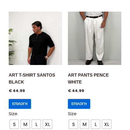
ART T-SHIRT SANTOS
ART PANTS PENCE
BLACK
WHITE
€
44.99
€
44.99
ΕΠΙΛΟΓΉ
ΕΠΙΛΟΓΉ
Size
Size
S
M
L
XL
S
M
L
XL