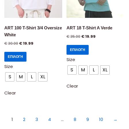
ART 100 T-Shirt 3/4 Oversize
ART 18 T-Shirt A Verde
White
€
35.00
€
19.99
€
30.00
€
19.99
ΕΠΙΛΟΓΉ
ΕΠΙΛΟΓΉ
Size
Size
S
M
L
XL
S
M
L
XL
Clear
Clear
1
2
3
4
…
8
9
10
→