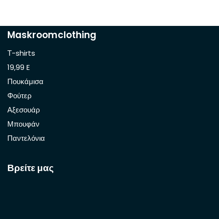
Maskroomclothing
Τ-shirts
19,99 E
Πουκάμισα
Φούτερ
Αξεσουάρ
Μπουφάν
Παντελόνια
Βρείτε μας