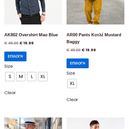
AK802 Overshirt Mao Blue
AR00 Pants Κοτλέ Mustard
Baggy
€
45.00
€
19.99
€
45.00
€
19.99
ΕΠΙΛΟΓΉ
ΕΠΙΛΟΓΉ
Size
Size
S
M
L
XL
XL
Clear
Clear