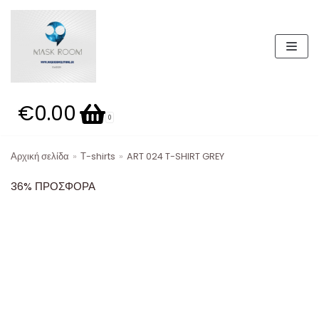
Μεταπηδήστε
στο
περιεχόμενο
€0.00
Καλάθι
0
Αρχική σελίδα
»
Τ-shirts
»
ART 024 T-SHIRT GREY
Κατηγορίες προϊόντων
36% ΠΡΟΣΦΟΡΑ
19,99 E
Παπούτσια
ΣΕΤ 49.99Ε
Βερμούδες
ΣΕΤ
Παντελόνια