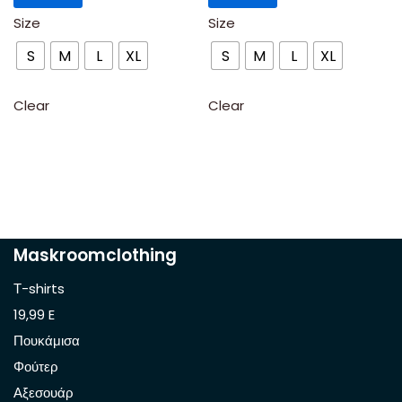
Size
Size
S
M
L
XL
S
M
L
XL
Clear
Clear
Maskroomclothing
Τ-shirts
19,99 E
Πουκάμισα
Φούτερ
Αξεσουάρ