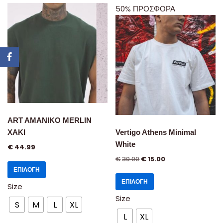
50% ΠΡΟΣΦΟΡΑ
ART AMANIKO MERLIN
XAKI
Vertigo Athens Minimal
White
€
44.99
€
30.00
€
15.00
ΕΠΙΛΟΓΉ
ΕΠΙΛΟΓΉ
Size
Size
S
M
L
XL
L
XL