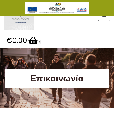
Μεταπηδήστε
στο
περιεχόμενο
€0.00
0
Επικοινωνία