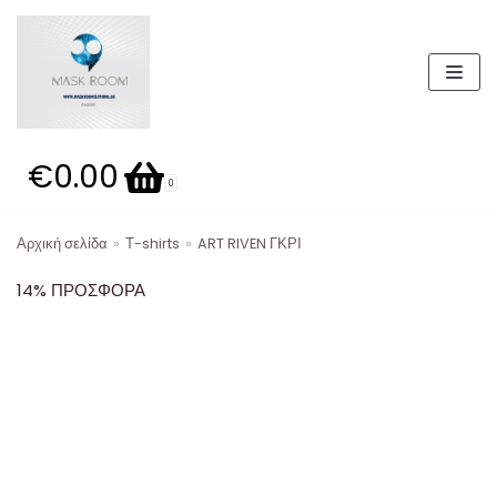
Μεταπηδήστε
στο
περιεχόμενο
€0.00
Καλάθι
0
Αρχική σελίδα
»
Τ-shirts
»
ART RIVEN ΓΚΡΙ
Κατηγορίες προϊόντων
14% ΠΡΟΣΦΟΡΑ
ΣΕΤ 49.99Ε
Βερμούδες
ΣΕΤ
Παντελόνια
Μπουφάν
19,99 E