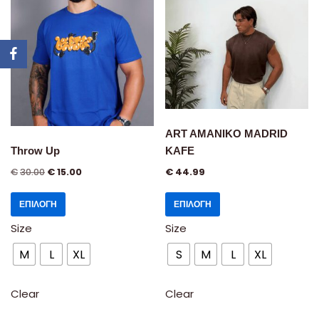
ART AMANIKO MADRID
Throw Up
KAFE
€
30.00
€
15.00
€
44.99
ΕΠΙΛΟΓΉ
ΕΠΙΛΟΓΉ
Size
Size
M
L
XL
S
M
L
XL
Clear
Clear