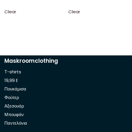
Clear
Clear
Maskroomclothing
Τ-shirts
19,99 E
Πουκάμισα
Φούτερ
Αξεσουάρ
Μπουφάν
Παντελόνια