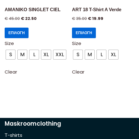
AMANIKO SINGLET CIEL
ART 18 T-Shirt A Verde
€
45.00
€
22.50
€
35.00
€
19.99
ΕΠΙΛΟΓΉ
ΕΠΙΛΟΓΉ
Size
Size
S
M
L
XL
XXL
S
M
L
XL
Clear
Clear
Maskroomclothing
Τ-shirts