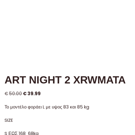
Μπουφάν
Αξεσουάρ
Πουκάμισα
Τ-shirts
Φούτερ
ART NIGHT 2 XRWMATA
€
50.00
€
39.99
Το μοντέλο φοράει L με υψος 83 και 85 kg
SIZE
S ΕΩΣ 168 68kg