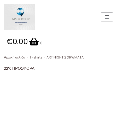
Μεταπηδήστε
στο
περιεχόμενο
€0.00
Καλάθι
0
Αρχική σελίδα
»
Τ-shirts
»
ART NIGHT 2 XRWMATA
Κατηγορίες προϊόντων
22% ΠΡΟΣΦΟΡΑ
19,99 E
Παπούτσια
ΣΕΤ 49.99Ε
Βερμούδες
ΣΕΤ
Παντελόνια