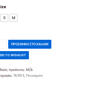
ize
S
M
ΠΡΟΣΘΉΚΗ ΣΤΟ ΚΑΛΆΘΙ
DD TO WISHLIST
δικός προϊόντος:
Μ/Δ
τηγορίες:
19,99 E
,
Πουκάμισα