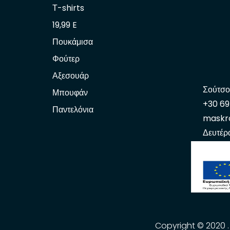
Τ-shirts
19,99 E
Πουκάμισα
Φούτερ
Αξεσουάρ
Σούτσο
Μπουφάν
+30 6
Παντελόνια
maskr
Δευτέρ
Copyright © 2020 