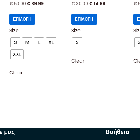
€
50.00
€
39.99
€
30.00
€
14.99
€
ΕΠΙΛΟΓΉ
ΕΠΙΛΟΓΉ
Ε
Size
Size
Si
S
M
L
XL
S
XXL
Clear
Cl
Clear
ε μας
Βοήθεια