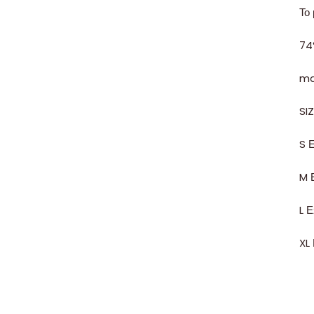
Το 
74
ma
SI
S 
M 
L 
XL