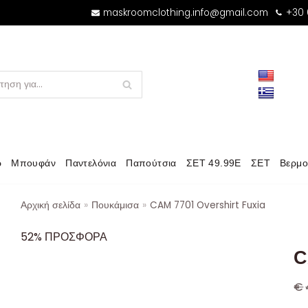
maskroomclothing.info@gmail.com
+30
ρ
Μπουφάν
Παντελόνια
Παπούτσια
ΣΕΤ 49.99Ε
ΣΕΤ
Βερμο
Αρχική σελίδα
»
Πουκάμισα
»
CAM 7701 Overshirt Fuxia
52% ΠΡΟΣΦΟΡΑ
C
€