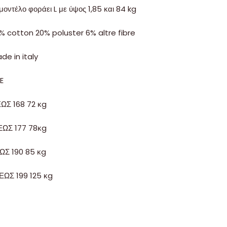
μοντέλο φοράει L με ύψος 1,85 και 84 kg
% cotton 20% poluster 6% altre fibre
de in italy
ZE
ΕΩΣ 168 72 κg
ΕΩΣ 177 78κg
ΕΩΣ 190 85 κg
 ΕΩΣ 199 125 κg