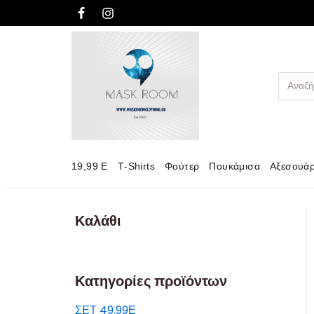
Μεταπηδήστε
στο
περιεχόμενο
19,99 E
Τ-Shirts
Φούτερ
Πουκάμισα
Αξεσουά
Καλάθι
Κατηγορίες προϊόντων
ΣΕΤ 49.99Ε