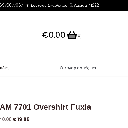
 6979877067
Σούτσου Σκαρλάτου 19, Λάρισα, 41222
€0.00
0
Ο λογαριασμός μου
ύδες
AM 7701 Overshirt Fuxia
40.00
€
19.99