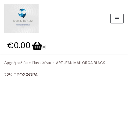
Μεταπηδήστε
στο
περιεχόμενο
€0.00
Καλάθι
0
Αρχική σελίδα
»
Παντελόνια
»
ART JEAN MALLORCA BLACK
Κατηγορίες προϊόντων
22% ΠΡΟΣΦΟΡΑ
Παπούτσια
ΣΕΤ 49.99Ε
Βερμούδες
ΣΕΤ
Παντελόνια
Μπουφάν