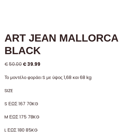
ART JEAN MALLORCA
BLACK
€
50.00
€
39.99
Το μοντέλο φοράει S με ύψος 1,68 και 68 kg
SIZE
S ΕΩΣ 167 70KG
M ΕΩΣ 175 78KG
L ΕΩΣ 180 85KG