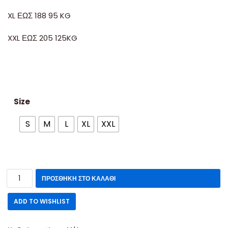
XL ΕΩΣ 188 95 KG
XXL ΕΩΣ 205 125KG
Size
S
M
L
XL
XXL
ΠΡΟΣΘΉΚΗ ΣΤΟ ΚΑΛΆΘΙ
ADD TO WISHLIST