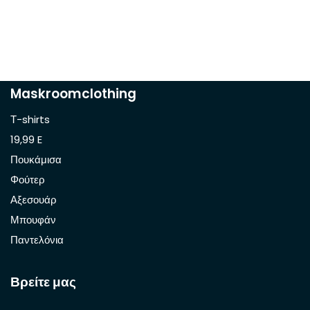
Maskroomclothing
Τ-shirts
19,99 E
Πουκάμισα
Φούτερ
Αξεσουάρ
Μπουφάν
Παντελόνια
Βρείτε μας