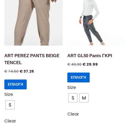
ART PEREZ PANTS BEIGE
ART GL50 Pants ΓΚΡΙ
TENCEL
€
40.00
€
29.99
€
74.50
€
37.25
ΕΠΙΛΟΓΉ
ΕΠΙΛΟΓΉ
Size
Size
S
M
S
Clear
Clear