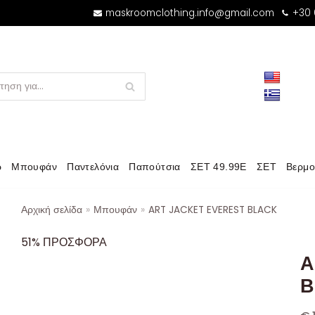
maskroomclothing.info@gmail.com
+30
ρ
Μπουφάν
Παντελόνια
Παπούτσια
ΣΕΤ 49.99Ε
ΣΕΤ
Βερμο
Αρχική σελίδα
»
Μπουφάν
»
ART JACKET EVEREST BLACK
51% ΠΡΟΣΦΟΡΑ
A
B