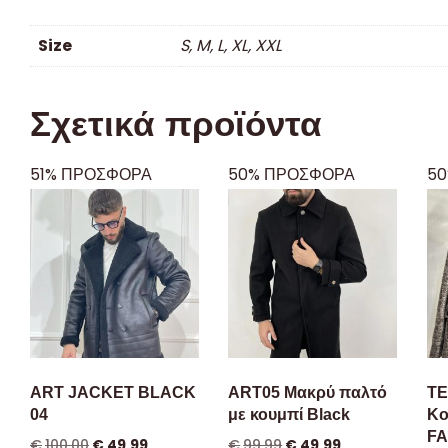
Size
S, M, L, XL, XXL
Σχετικά προϊόντα
51% ΠΡΟΣΦΟΡΑ
50% ΠΡΟΣΦΟΡΑ
50
ART JACKET BLACK
ART05 Μακρύ παλτό
TE
04
με κουμπί Black
Κο
F
€
100.00
€
49.99
€
99.99
€
49.99