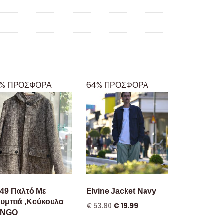
% ΠΡΟΣΦΟΡΑ
64% ΠΡΟΣΦΟΡΑ
49 Παλτό Με
Elvine Jacket Navy
υμπιά ,Κούκουλα
€
53.80
€
19.99
ANGO