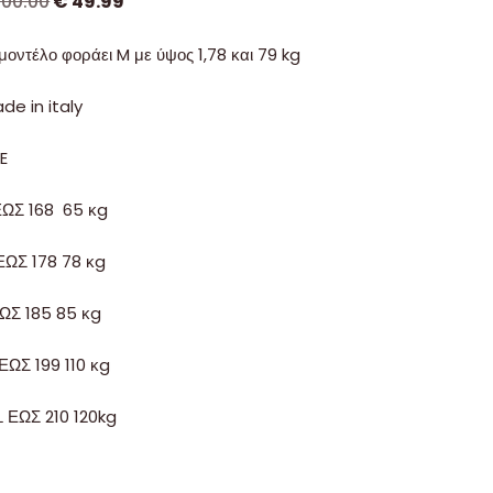
100.00
€
49.99
 μοντέλο φοράει M με ύψος 1,78 και 79 kg
de in italy
ZE
ΕΩΣ 168 65 κg
ΕΩΣ 178 78 κg
ΕΩΣ 185 85 κg
 ΕΩΣ 199 110 κg
L ΕΩΣ 210 120kg