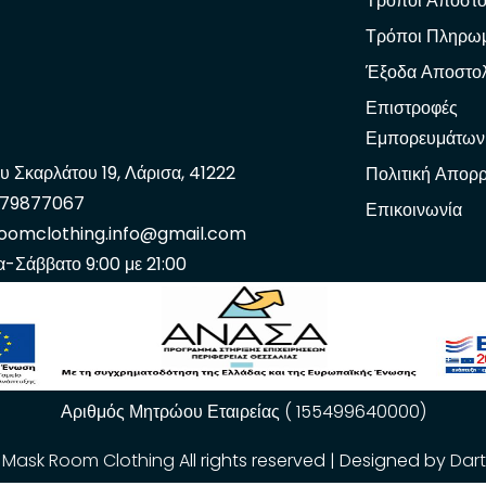
Τρόποι Αποστο
Τρόποι Πληρω
Έξοδα Αποστο
Επιστροφές
Εμπορευμάτων
υ Σκαρλάτου 19, Λάρισα, 41222
Πολιτική Απορ
979877067
Επικοινωνία
oomclothing.info@gmail.com
α-Σάββατο 9:00 με 21:00
Αριθμός Μητρώου Εταιρείας ( 155499640000)
.
Mask Room Clothing
All rights reserved | Designed by
Dar