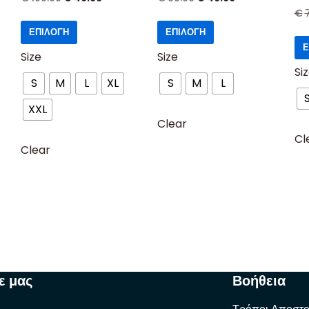
€
ΕΠΙΛΟΓΉ
ΕΠΙΛΟΓΉ
Ε
Size
Size
Si
S
M
L
XL
S
M
L
XXL
Clear
Cl
Clear
ε μας
Βοήθεια