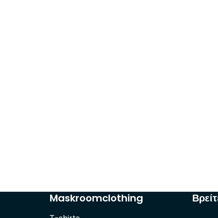
Maskroomclothing
Βρείτ