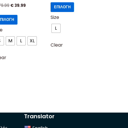
79.99
€
39.99
ΕΠΙΛΟΓΉ
Size
ΠΙΛΟΓΉ
L
ze
S
M
L
XL
Clear
ear
Translator