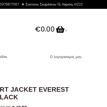
 6979877067
Σούτσου Σκαρλάτου 19, Λάρισα, 41222
€0.00
0
Ο λογαριασμός μου
ύδες
RT JACKET EVEREST
LACK