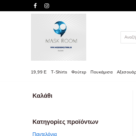
Μεταπηδήστε
στο
περιεχόμενο
19,99 E
Τ-Shirts
Φούτερ
Πουκάμισα
Αξεσουά
Καλάθι
Κατηγορίες προϊόντων
Παντελόνια