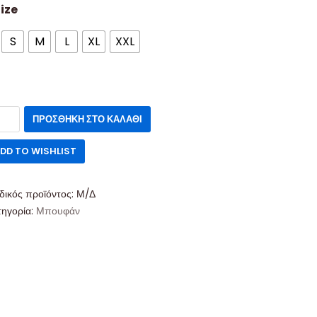
ize
S
M
L
XL
XXL
ΠΡΟΣΘΉΚΗ ΣΤΟ ΚΑΛΆΘΙ
DD TO WISHLIST
δικός προϊόντος:
Μ/Δ
τηγορία:
Μπουφάν