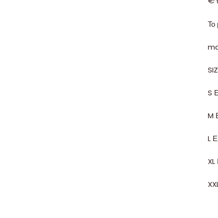
€
Το
ma
SI
S 
M 
L 
XL
XX