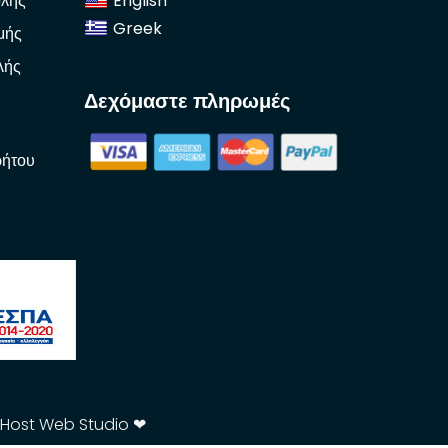
λής
English
Greek
μής
λής
Δεχόμαστε πληρωμές
ρήτου
tHost Web Studio ❤