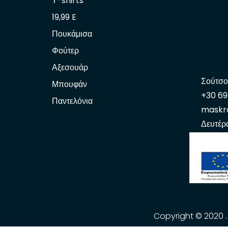
Τ-shirts
19,99 E
Πουκάμισα
Φούτερ
Αξεσουάρ
Σούτσο
Μπουφάν
+30 6
Παντελόνια
maskr
Δευτέρ
Copyright © 2020 