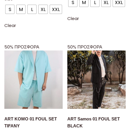
S
M
L
XL
XXL
S
M
L
XL
XXL
Clear
Clear
50% ΠΡΟΣΦΟΡΑ
50% ΠΡΟΣΦΟΡΑ
ART KOMO 01 FOUL SET
ART Samos 01 FOUL SET
TIFANY
BLACK