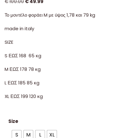
€
100.00
€
49.99
Το μοντέλο φοράει M με ύψος 1,78 και 79 kg
made in italy
SIZE
S ΕΩΣ 168 65 κg
M ΕΩΣ 178 78 κg
L ΕΩΣ 185 85 κg
XL ΕΩΣ 199 120 κg
Size
S
M
L
XL