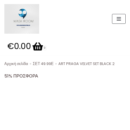
Μεταπηδήστε
στο
περιεχόμενο
€0.00
Καλάθι
0
Αρχική σελίδα
»
ΣΕΤ 49.99Ε
»
ART PRAGA VELVET SET BLACK 2
Κατηγορίες προϊόντων
51% ΠΡΟΣΦΟΡΑ
ΣΕΤ
Παντελόνια
Μπουφάν
19,99 E
Παπούτσια
ΣΕΤ 49.99Ε