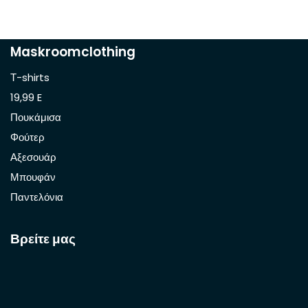
Maskroomclothing
Τ-shirts
19,99 E
Πουκάμισα
Φούτερ
Αξεσουάρ
Μπουφάν
Παντελόνια
Βρείτε μας