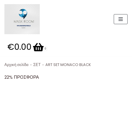
Μεταπηδήστε
στο
περιεχόμενο
€0.00
Καλάθι
0
Αρχική σελίδα
»
ΣΕΤ
»
ART SET MONACO BLACK
Κατηγορίες προϊόντων
22% ΠΡΟΣΦΟΡΑ
Παντελόνια
Μπουφάν
19,99 E
Παπούτσια
ΣΕΤ 49.99Ε
Βερμούδες