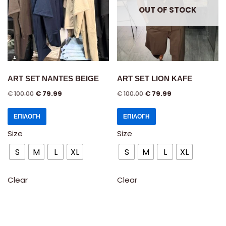
OUT OF STOCK
ART SET NANTES BEIGE
ART SET LION KAFE
€
100.00
€
79.99
€
100.00
€
79.99
ΕΠΙΛΟΓΉ
ΕΠΙΛΟΓΉ
Size
Size
S
M
L
XL
S
M
L
XL
Clear
Clear