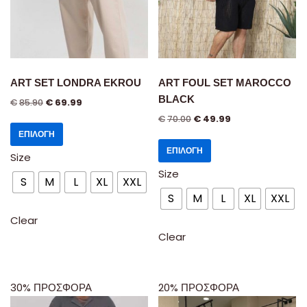
ART SET LONDRA EKROU
ART FOUL SET MAROCCO
BLACK
€
85.90
€
69.99
€
70.00
€
49.99
ΕΠΙΛΟΓΉ
ΕΠΙΛΟΓΉ
Size
Size
S
M
L
XL
XXL
S
M
L
XL
XXL
Clear
Clear
30% ΠΡΟΣΦΟΡΑ
20% ΠΡΟΣΦΟΡΑ