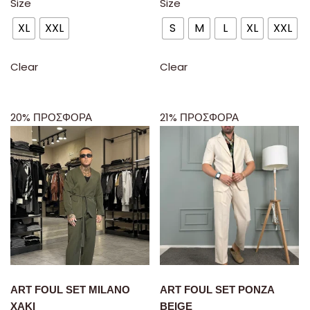
Size
Size
XL
XXL
S
M
L
XL
XXL
Clear
Clear
20% ΠΡΟΣΦΟΡΑ
21% ΠΡΟΣΦΟΡΑ
ART FOUL SET MILANO
ART FOUL SET PONZA
XAKI
BEIGE