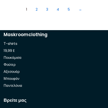
1
2
3
4
5
→
Maskroomclothing
Τ-shirts
19,99 E
Πουκάμισα
Φούτερ
Αξεσουάρ
Μπουφάν
Παντελόνια
Βρείτε μας