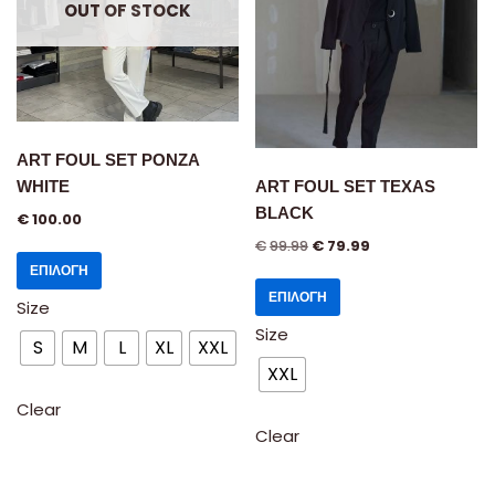
OUT OF STOCK
ART FOUL SET PONZA
WHITE
ART FOUL SET TEXAS
BLACK
€
100.00
€
99.99
€
79.99
ΕΠΙΛΟΓΉ
ΕΠΙΛΟΓΉ
Size
Size
S
M
L
XL
XXL
XXL
Clear
Clear