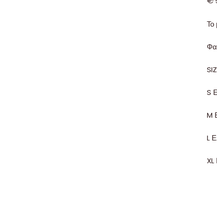
€
Το
Φα
SI
S 
M 
L 
XL