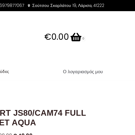
 6979877067
Σούτσου Σκαρλάτου 19, Λάρισα, 41222
€0.00
0
Ο λογαριασμός μου
ύδες
RT JS80/CAM74 FULL
ET AQUA