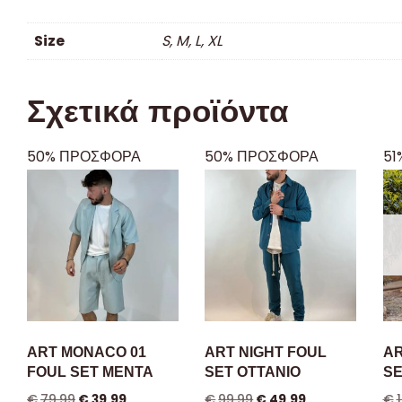
Size
S, M, L, XL
Σχετικά προϊόντα
50% ΠΡΟΣΦΟΡΑ
50% ΠΡΟΣΦΟΡΑ
51
ART MONACO 01
ART NIGHT FOUL
AR
FOUL SET MENTA
SET OTTANIO
SE
€
79.99
€
39.99
€
99.99
€
49.99
€