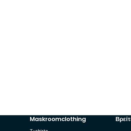
Maskroomclothing
Βρείτ