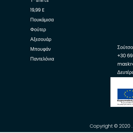
Τ-shirts
19,99 E
Πουκάμισα
Φούτερ
Αξεσουάρ
Σούτσο
Μπουφάν
+30 6
Παντελόνια
maskr
Δευτέρ
Copyright © 2020 