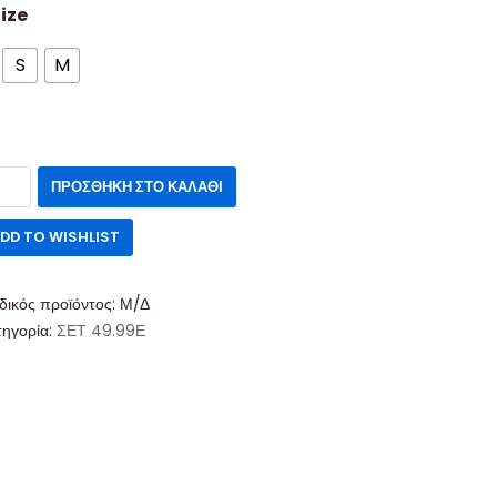
ize
S
M
ΠΡΟΣΘΉΚΗ ΣΤΟ ΚΑΛΆΘΙ
DD TO WISHLIST
δικός προϊόντος:
Μ/Δ
τηγορία:
ΣΕΤ 49.99Ε