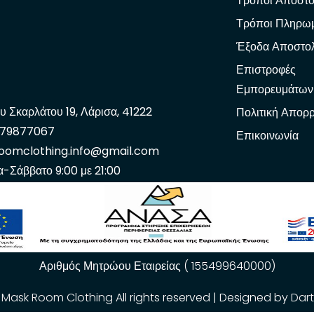
Τρόποι Αποστο
Τρόποι Πληρω
Έξοδα Αποστο
Επιστροφές
Εμπορευμάτων
υ Σκαρλάτου 19, Λάρισα, 41222
Πολιτική Απορ
979877067
Επικοινωνία
oomclothing.info@gmail.com
α-Σάββατο 9:00 με 21:00
Αριθμός Μητρώου Εταιρείας ( 155499640000)
.
Mask Room Clothing
All rights reserved | Designed by
Dar