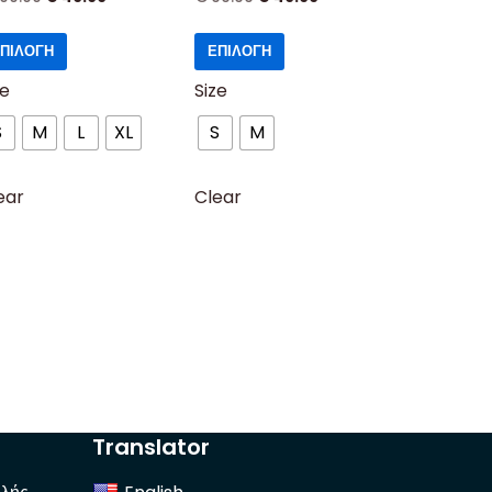
ΠΙΛΟΓΉ
ΕΠΙΛΟΓΉ
ze
Size
S
M
L
XL
S
M
ear
Clear
Translator