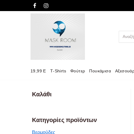
Μεταπηδήστε
στο
περιεχόμενο
19,99 E
Τ-Shirts
Φούτερ
Πουκάμισα
Αξεσουά
Καλάθι
Κατηγορίες προϊόντων
Βερμούδες