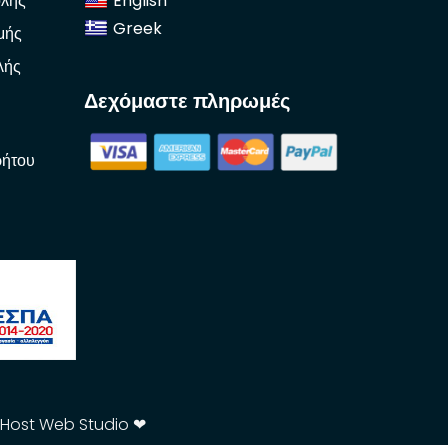
λής
English
Greek
μής
λής
Δεχόμαστε πληρωμές
ρήτου
tHost Web Studio ❤