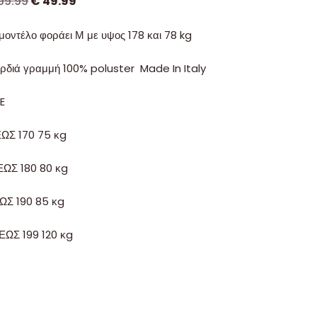
99.99
€
49.99
 μοντέλο φοράει Μ με υψος 178 και 78 kg
ρδιά γραμμή 100% poluster Made In Italy
ZE
ΕΩΣ 170 75 κg
ΕΩΣ 180 80 κg
ΕΩΣ 190 85 κg
 ΕΩΣ 199 120 κg