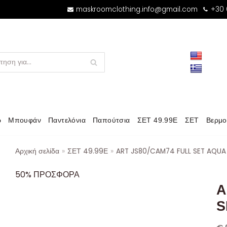
maskroomclothing.info@gmail.com
+30
ρ
Μπουφάν
Παντελόνια
Παπούτσια
ΣΕΤ 49.99Ε
ΣΕΤ
Βερμο
Αρχική σελίδα
»
ΣΕΤ 49.99Ε
»
ART JS80/CAM74 FULL SET AQUA
50% ΠΡΟΣΦΟΡΑ
A
S