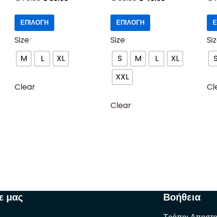
ΕΠΙΛΟΓΉ
ΕΠΙΛΟΓΉ
Ε
Size
Size
Si
M
L
XL
S
M
L
XL
XXL
Clear
Cl
Clear
ε μας
Βοήθεια